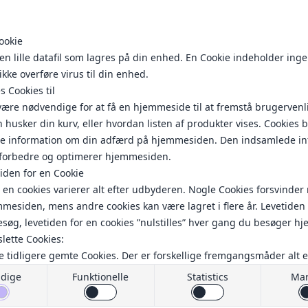
d
Pølser og hotdogs
Sandwich/Bagels
Toast
Andre snacks
La Pizza! 
ookie
en lille datafil som lagres på din enhed. En Cookie indeholder ing
ikke overføre virus til din enhed.
 Cookies til
ære nødvendige for at få en hjemmeside til at fremstå brugervenlig
husker din kurv, eller hvordan listen af produkter vises. Cookies 
mle information om din adfærd på hjemmesiden. Den indsamlede i
t forbedre og optimerer hjemmesiden.
tiden for en Cookie
 en cookies varierer alt efter udbyderen. Nogle Cookies forsvinder
mmesiden, mens andre cookies kan være lagret i flere år. Levetiden
besøg, levetiden for en cookies ”nulstilles” hver gang du besøger 
slette Cookies:
te tidligere gemte Cookies. Der er forskellige fremgangsmåder alt e
enytter. Hvordan du præcist gør dette kan du læse her:
dige
Funktionelle
Statistics
Mar
cookies.org/cookiehandtering/
te cookies i alle browsere).