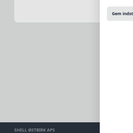
Sådan benytt
En 3. parts c
Gem indsti
direkte af vo
Ønsker du ikk
Læs her hvor
cookies-all-
Du skal være
cookie bliver 
Hvis du ønsk
af nedståend
http://www.y
http://optout
http://optou
SHELL ØSTBIRK APS