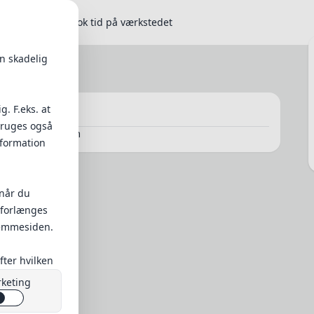
SOMMER TILBUD
Book tid på værkstedet
en skadelig
. F.eks. at
Kurv
bruges også
Din kurv er tom
nformation
 når du
 forlænges
hjemmesiden.
fter hvilken
keting