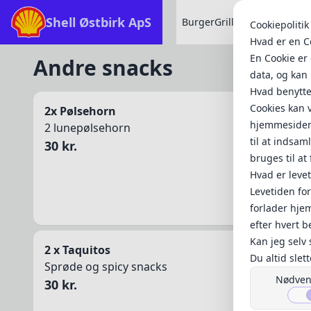
Shell Østbirk ApS
Burger
Grillmad
Morgenbrø
Cookiepolitik
Hvad er en C
En Cookie er 
Andre snacks
data, og kan 
Hvad benyttes
Cookies kan v
2x Pølsehorn
hjemmesiden 
2 lunepølsehorn
til at indsa
30 kr.
bruges til a
Hvad er leve
Levetiden for
forlader hje
efter hvert 
Kan jeg selv 
2 x Taquitos
Du altid slet
Sprøde og spicy snacks
browser du b
Nødven
30 kr.
https://mine
(Husk at slet